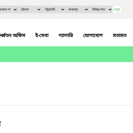
দেখুন
র্ধ্বতন অফিস
ই-সেবা
গ্যালারি
যোগাযোগ
মতামত
য