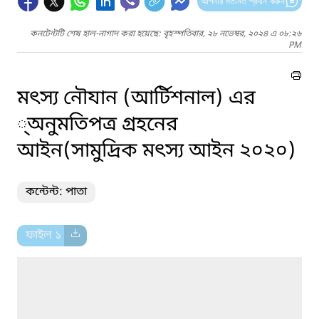
আপনার মতামত প্রদান করুন
কনটেন্টটি শেষ হাল-নাগাদ করা হয়েছে: বৃহস্পতিবার, ২৮ নভেম্বর, ২০২৪ এ ০৮:২৬
PM
মৎস্য নৌযান (আর্টিশনাল) এর
্অনুমতিপত্র গ্রহনের
আইন(সামুদ্রিক মৎস্য আইন ২০২০)
কন্টেন্ট: পাতা
ফাইল ১