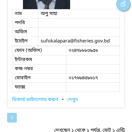
নাম
অপু সাহা
পদবি
অফিস
ইমেইল
sufokalapara
@fisheries.gov.bd
ফোন (অফিস)
০২৪৭৮৮৮৩৯৫৬
ইন্টারকম
কক্ষ নম্বর
মোবাইল
০১৭৬৯৪৫৯৬১৭
ফ্যাক্স
ভিকার্ড ডাউনলোড করুন
•
দেখুন
১
দেখছেন ১ থেকে ১ পর্যন্ত, মোট ১ এন্ট্রি