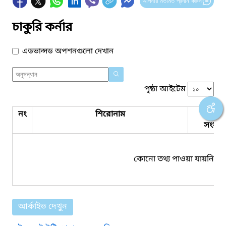
আপনার মতামত প্রদান করুন
চাকুরি কর্নার
এডভান্সড অপশনগুলো দেখান
পৃষ্ঠা আইটেম
নং
শিরোনাম
পিডিএ
সংযুক্ত
কোনো তথ্য পাওয়া যায়নি।
আর্কাইভ দেখুন