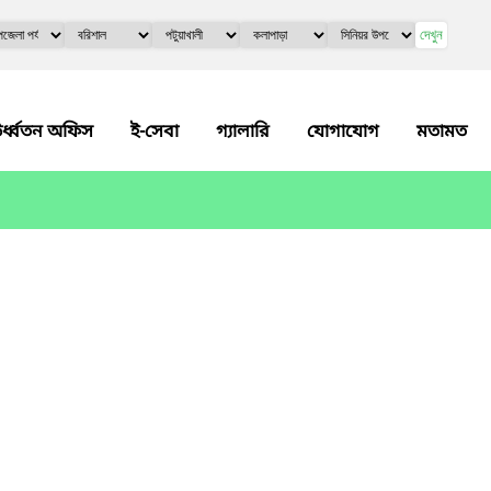
দেখুন
র্ধ্বতন অফিস
ই-সেবা
গ্যালারি
যোগাযোগ
মতামত