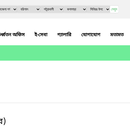
দেখুন
র্ধ্বতন অফিস
ই-সেবা
গ্যালারি
যোগাযোগ
মতামত
ার)