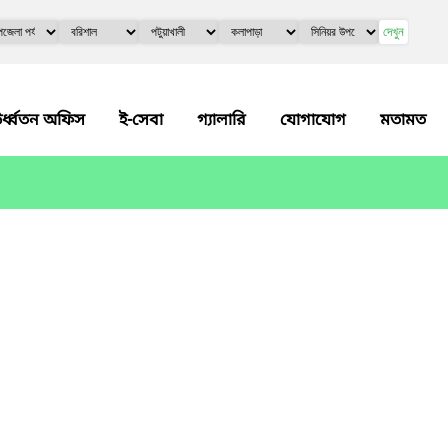
দেখুন
র্ধ্বতন অফিস
ই-সেবা
গ্যালারি
যোগাযোগ
মতামত